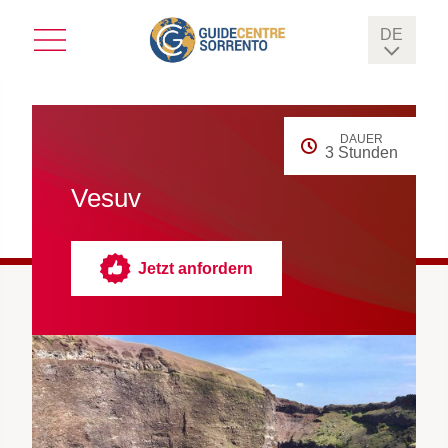
DE
IT
EN
DAUER
3 Stunden
FR
Vesuv
ES
Jetzt anfordern
FI