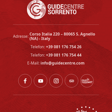
Fordern Sie diesen Ausflug an:
Vesuv
Füllen Sie das Formular aus und senden Sie es ab.
Sie erhalten innerhalb von 24 Stunden eine
Corso Italia 220
–
80065
S. Agnello
Adresse:
Bestätigung.
(NA)
-
Italy
Telefon:
+39 081 176 754 26
Persönliche Angaben
Telefon:
+39 081 176 754 44
E-Mail:
info@guidecentre.com
Vorname und Nachname *
Stadt *
Land