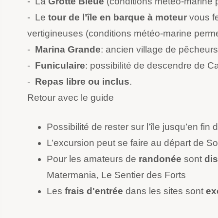
- La
Grotte Bleue
(conditions météo-marine 
- Le
tour de l’île en barque
à moteur
vous fe
vertigineuses (conditions météo-marine perme
-
Marina Grande
: ancien village de pêcheurs 
-
Funiculaire
: possibilité de descendre de C
-
Repas libre ou inclus
.
Retour avec le guide
Possibilité de rester sur l’île jusqu’en fin
L’excursion peut se faire au départ de S
Pour les amateurs de
randonée
sont
di
Matermania, Le Sentier des Forts
Les
frais d'entrée
dans les sites sont
ex