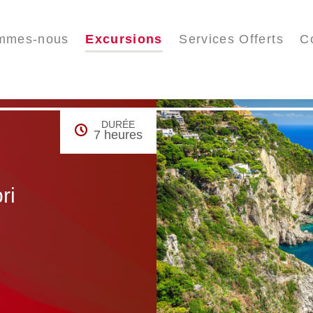
mmes-nous
Excursions
Services Offerts
C
DURÉE
7 heures
ri