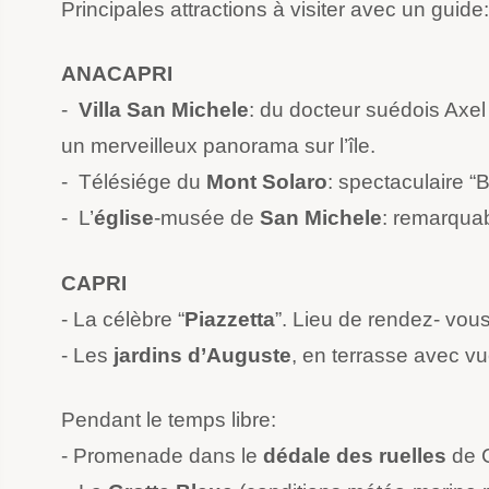
Principales attractions à visiter avec un guide:
ANACAPRI
-
Villa San Michele
: du docteur suédois Axel
un merveilleux panorama sur l’île.
- Télésiége du
Mont Solaro
: spectaculaire “B
- L’
église
-musée de
San Michele
: remarquab
CAPRI
- La célèbre “
Piazzetta
”. Lieu de rendez- vous
- Les
jardins d’Auguste
, en terrasse avec vue
Pendant le temps libre:
- Promenade dans le
dédale des ruelles
de C