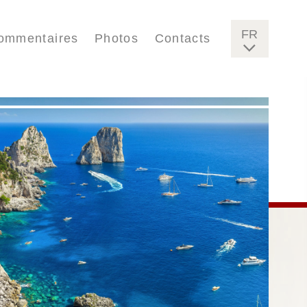
FR
ommentaires
Photos
Contacts
IT
EN
DE
ES
FI