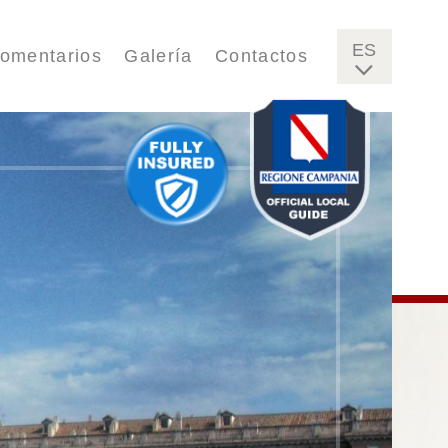
ES
omentarios
Galería
Contactos
IT
EN
FR
DE
FI