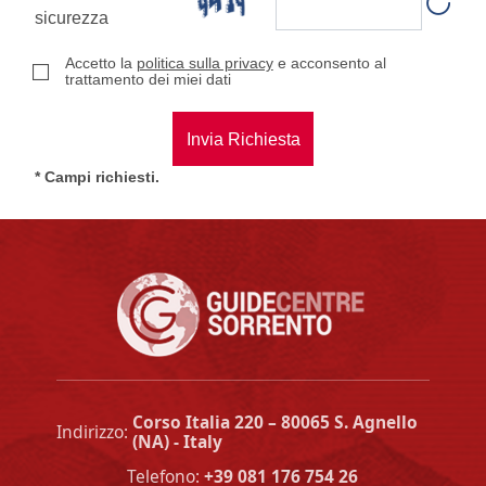
sicurezza
Accetto la
politica sulla privacy
e acconsento al
trattamento dei miei dati
* Campi richiesti.
Corso Italia 220
–
80065
S. Agnello
Indirizzo:
(NA)
-
Italy
Telefono:
+39 081 176 754 26