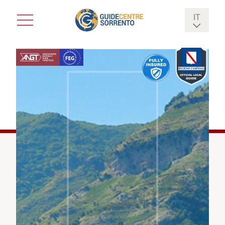
IT
EN
FR
DE
ES
FI